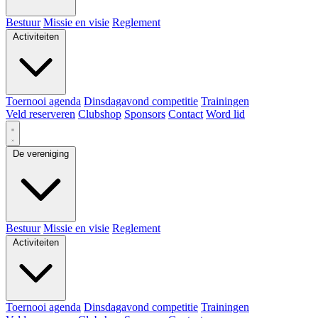
Bestuur
Missie en visie
Reglement
Activiteiten
Toernooi agenda
Dinsdagavond competitie
Trainingen
Veld reserveren
Clubshop
Sponsors
Contact
Word lid
De vereniging
Bestuur
Missie en visie
Reglement
Activiteiten
Toernooi agenda
Dinsdagavond competitie
Trainingen