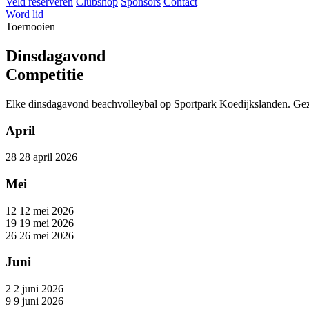
Veld reserveren
Clubshop
Sponsors
Contact
Word lid
Toernooien
Dinsdagavond
Competitie
Elke dinsdagavond beachvolleybal op Sportpark Koedijkslanden. Gezel
April
28
28 april 2026
Mei
12
12 mei 2026
19
19 mei 2026
26
26 mei 2026
Juni
2
2 juni 2026
9
9 juni 2026