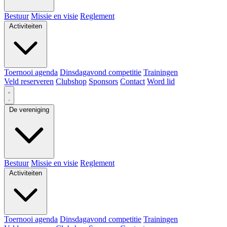
Bestuur
Missie en visie
Reglement
Activiteiten
Toernooi agenda
Dinsdagavond competitie
Trainingen
Veld reserveren
Clubshop
Sponsors
Contact
Word lid
De vereniging
Bestuur
Missie en visie
Reglement
Activiteiten
Toernooi agenda
Dinsdagavond competitie
Trainingen